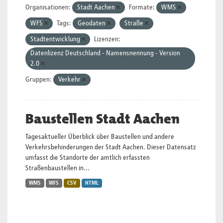
Organisationen:
Stadt Aachen
Formate:
WMS
WFS
Tags:
Geodaten
Straße
Stadtentwicklung
Lizenzen:
Datenlizenz Deutschland - Namensnennung - Version
2.0
Gruppen:
Verkehr
Baustellen Stadt Aachen
Tagesaktueller Überblick über Baustellen und andere
Verkehrsbehinderungen der Stadt Aachen. Dieser Datensatz
umfasst die Standorte der amtlich erfassten
Straßenbaustellen in...
WMS
WFS
CSV
HTML