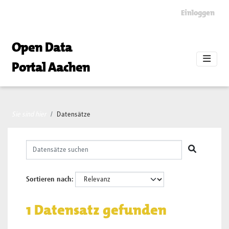
Skip to main content
Einloggen
Open Data
Portal Aachen
Sie sind hier
Datensätze
Sortieren nach
1 Datensatz gefunden