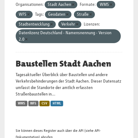
Organisationen:
Stadt Aachen
Formate:
WMS
WFS
Tags:
Geodaten
Straße
Stadtentwicklung
Verkehr
Lizenzen:
Datenlizenz Deutschland - Namensnennung - Version
2.0
Baustellen Stadt Aachen
Tagesaktueller Überblick über Baustellen und andere
Verkehrsbehinderungen der Stadt Aachen. Dieser Datensatz
umfasst die Standorte der amtlich erfassten
Straßenbaustellen in...
WMS
WFS
CSV
HTML
Sie können dieses Register auch über die
API
(siehe
API-
Dokumentation
) abrufen.