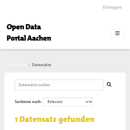
Skip to main content
Einloggen
Open Data
Portal Aachen
Sie sind hier
Datensätze
Sortieren nach
1 Datensatz gefunden