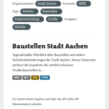
Organisationen:
Stadt Aachen
Formate:
WMS
Tags:
Verkehr
Baustellen
Stadtentwicklung
Straße
Gruppen:
Verkehr
Baustellen Stadt Aachen
Tagesaktueller Überblick über Baustellen und andere
Verkehrsbehinderungen der Stadt Aachen. Dieser Datensatz
umfasst die Standorte der amtlich erfassten
Straßenbaustellen in...
WMS
WFS
CSV
HTML
Sie können dieses Register auch über die
API
(siehe
API-
Dokumentation
) abrufen.