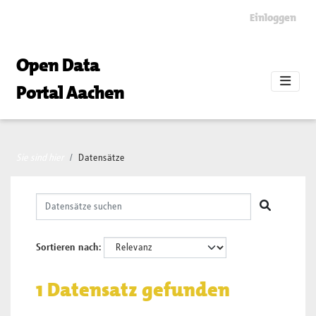
Skip to main content
Einloggen
Open Data
Portal Aachen
Sie sind hier
Datensätze
Sortieren nach
1 Datensatz gefunden