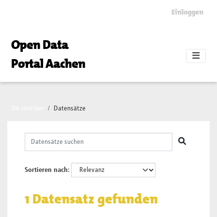
Skip to main content
Einloggen
Open Data
Portal Aachen
Sie sind hier
Datensätze
Sortieren nach
1 Datensatz gefunden