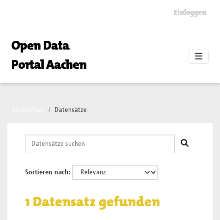
Skip to main content
Einloggen
Open Data
Portal Aachen
Sie sind hier
Datensätze
Sortieren nach
1 Datensatz gefunden