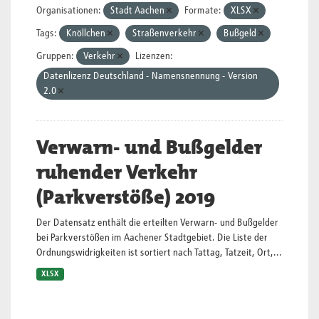
Organisationen:
Stadt Aachen
Formate:
XLSX
Tags:
Knöllchen
Straßenverkehr
Bußgeld
Gruppen:
Verkehr
Lizenzen:
Datenlizenz Deutschland - Namensnennung - Version
2.0
Verwarn- und Bußgelder
ruhender Verkehr
(Parkverstöße) 2019
Der Datensatz enthält die erteilten Verwarn- und Bußgelder
bei Parkverstößen im Aachener Stadtgebiet. Die Liste der
Ordnungswidrigkeiten ist sortiert nach Tattag, Tatzeit, Ort,...
XLSX