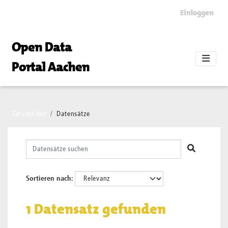
Skip to main content
Einloggen
Open Data
Portal Aachen
Sie sind hier
Datensätze
Sortieren nach
1 Datensatz gefunden