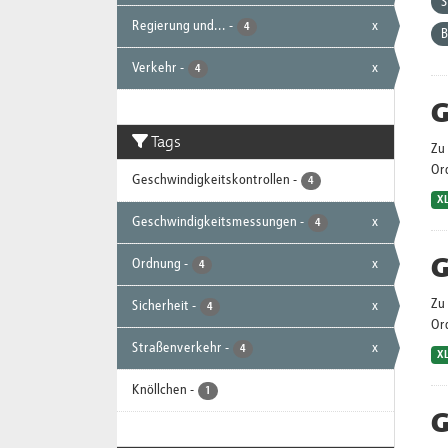
S
Regierung und...
-
x
4
B
Verkehr
-
x
4
G
Tags
Zu 
Or
Geschwindigkeitskontrollen
-
4
X
Geschwindigkeitsmessungen
-
x
4
G
Ordnung
-
x
4
Zu 
Sicherheit
-
x
4
Or
Straßenverkehr
-
x
4
X
Knöllchen
-
1
G