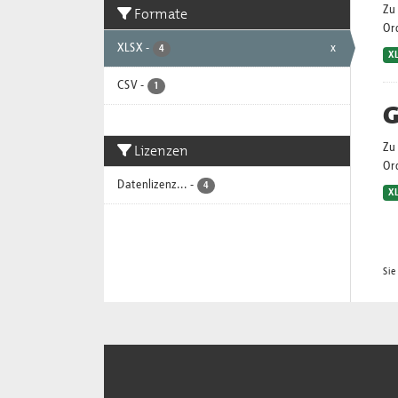
Zu 
Formate
Or
XLSX
-
x
4
X
CSV
-
1
G
Lizenzen
Zu 
Or
Datenlizenz...
-
4
X
Sie