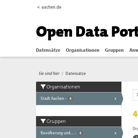
Skip to main content
< aachen.de
Open Data Por
Datensätze
Organisationen
Gruppen
Anw
Sie sind hier
Datensätze
Organisationen
Stadt Aachen
-
x
4
4
Gruppen
Or
Bevölkerung und...
-
x
4