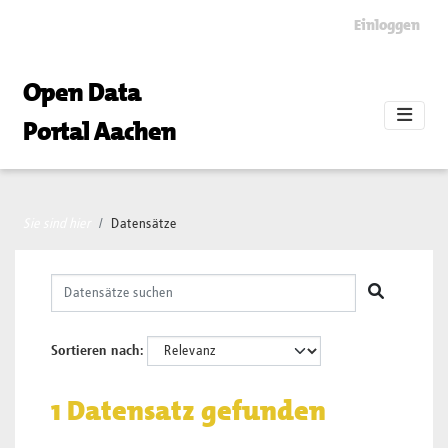
Skip to main content
Einloggen
Open Data
Portal Aachen
Sie sind hier
Datensätze
Sortieren nach
1 Datensatz gefunden