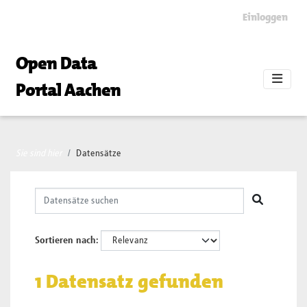
Skip to main content
Einloggen
Open Data
Portal Aachen
Sie sind hier
Datensätze
Sortieren nach
1 Datensatz gefunden