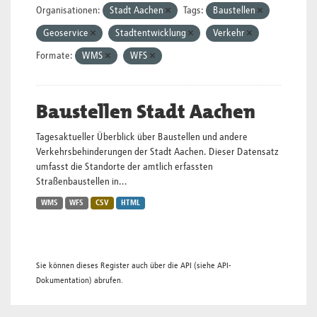
Organisationen:
Stadt Aachen
Tags:
Baustellen
Geoservice
Stadtentwicklung
Verkehr
Formate:
WMS
WFS
Baustellen Stadt Aachen
Tagesaktueller Überblick über Baustellen und andere
Verkehrsbehinderungen der Stadt Aachen. Dieser Datensatz
umfasst die Standorte der amtlich erfassten
Straßenbaustellen in...
WMS
WFS
CSV
HTML
Sie können dieses Register auch über die
API
(siehe
API-
Dokumentation
) abrufen.