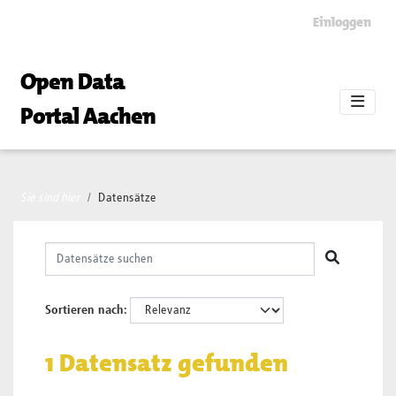
Skip to main content
Einloggen
Open Data
Portal Aachen
Sie sind hier
Datensätze
Sortieren nach
1 Datensatz gefunden