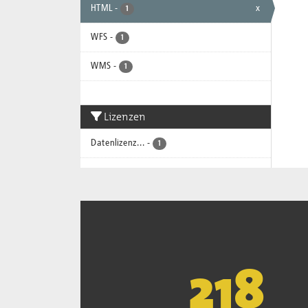
HTML
-
x
1
WFS
-
1
WMS
-
1
Lizenzen
Datenlizenz...
-
1
221