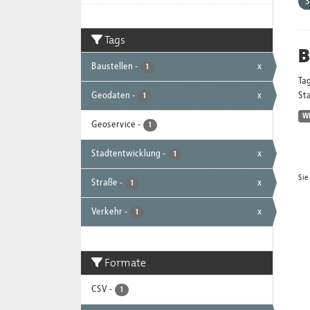
S
Tags
B
Baustellen
-
x
1
Ta
Geodaten
-
x
Sta
1
W
Geoservice
-
1
Stadtentwicklung
-
x
1
Sie
Straße
-
x
1
Verkehr
-
x
1
Formate
CSV
-
1