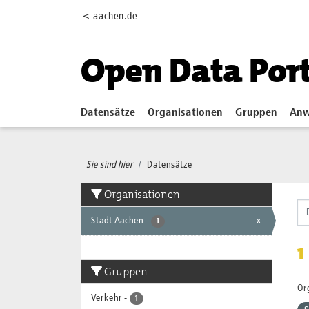
Skip to main content
< aachen.de
Open Data Por
Datensätze
Organisationen
Gruppen
Anw
Sie sind hier
Datensätze
Organisationen
Stadt Aachen
-
x
1
1
Gruppen
Or
Verkehr
-
1