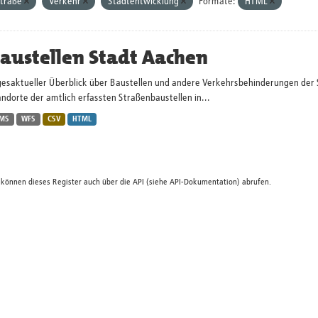
traße
Verkehr
Stadtentwicklung
Formate:
HTML
austellen Stadt Aachen
gesaktueller Überblick über Baustellen und andere Verkehrsbehinderungen der 
ndorte der amtlich erfassten Straßenbaustellen in...
MS
WFS
CSV
HTML
 können dieses Register auch über die
API
(siehe
API-Dokumentation
) abrufen.