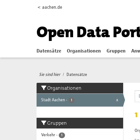
Skip to main content
< aachen.de
Open Data Por
Datensätze
Organisationen
Gruppen
Anw
Sie sind hier
Datensätze
Organisationen
Stadt Aachen
-
x
1
1
Gruppen
Or
Verkehr
-
1