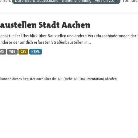
zenzen:
Datenlizenz Deutschland - Namensnennung - Version 2.0
Formate
austellen Stadt Aachen
gesaktueller Überblick über Baustellen und andere Verkehrsbehinderungen der 
ndorte der amtlich erfassten Straßenbaustellen in...
MS
WFS
CSV
HTML
 können dieses Register auch über die
API
(siehe
API-Dokumentation
) abrufen.