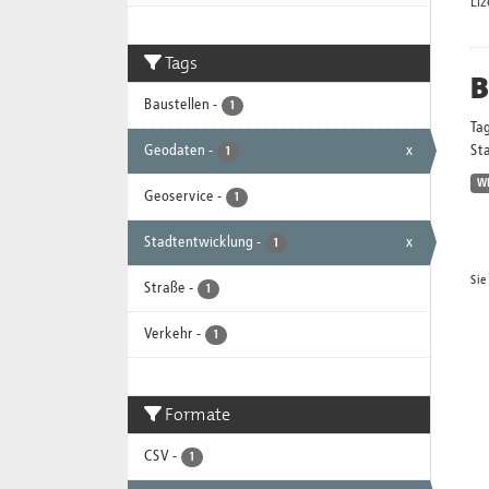
Li
Tags
B
Baustellen
-
1
Ta
Geodaten
-
x
Sta
1
W
Geoservice
-
1
Stadtentwicklung
-
x
1
Sie
Straße
-
1
Verkehr
-
1
Formate
CSV
-
1