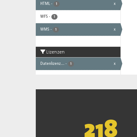
HTML
-
x
1
WFS
-
1
WMS
-
x
1
Lizenzen
Datenlizenz...
-
x
1
221