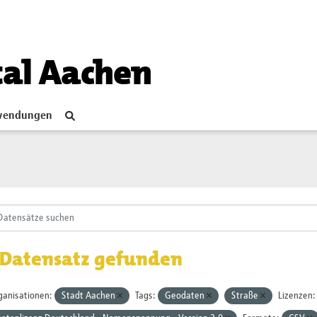
tal Aachen
endungen
 Datensatz gefunden
ganisationen:
Stadt Aachen
Tags:
Geodaten
Straße
Lizenzen: