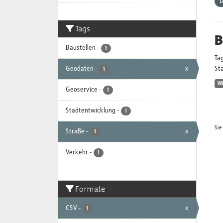
D
Tags
B
Baustellen
-
1
Ta
Geodaten
-
x
Sta
1
W
Geoservice
-
1
Stadtentwicklung
-
1
Sie
Straße
-
x
1
Verkehr
-
1
Formate
CSV
-
x
1