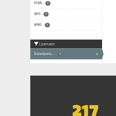
HTML
-
1
WFS
-
1
WMS
-
1
Lizenzen
Datenlizenz...
-
x
1
221