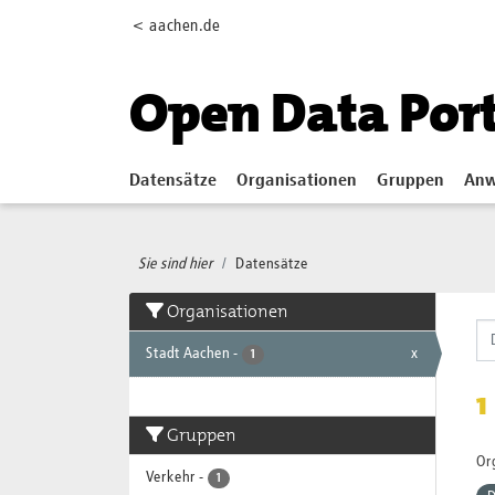
Skip to main content
< aachen.de
Open Data Por
Datensätze
Organisationen
Gruppen
Anw
Sie sind hier
Datensätze
Organisationen
Stadt Aachen
-
x
1
1
Gruppen
Or
Verkehr
-
1