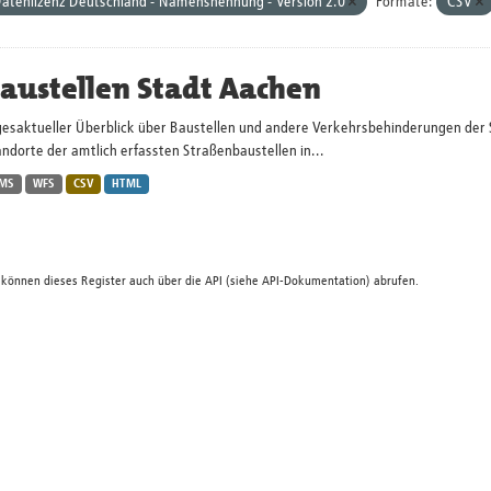
atenlizenz Deutschland - Namensnennung - Version 2.0
Formate:
CSV
austellen Stadt Aachen
gesaktueller Überblick über Baustellen und andere Verkehrsbehinderungen der 
ndorte der amtlich erfassten Straßenbaustellen in...
MS
WFS
CSV
HTML
 können dieses Register auch über die
API
(siehe
API-Dokumentation
) abrufen.