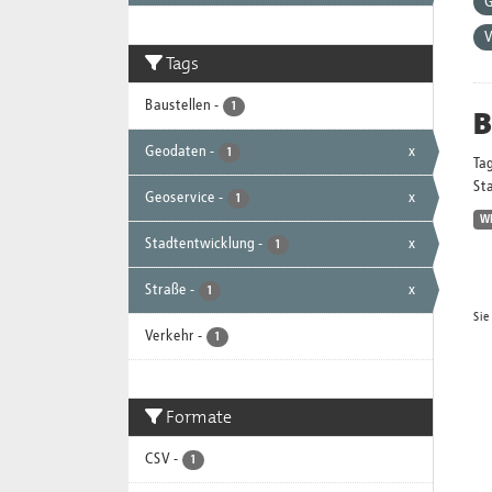
G
V
Tags
Baustellen
-
1
B
Geodaten
-
x
1
Ta
Sta
Geoservice
-
x
1
W
Stadtentwicklung
-
x
1
Straße
-
x
1
Sie
Verkehr
-
1
Formate
CSV
-
1