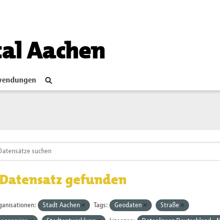
tal Aachen
endungen
 Datensatz gefunden
ganisationen:
Stadt Aachen
Tags:
Geodaten
Straße