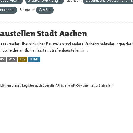
eoservice
Stadtentwicklung
Lizenzen:
Datenlizenz Deutschland - 
erkehr
Formate:
WMS
austellen Stadt Aachen
gesaktueller Überblick über Baustellen und andere Verkehrsbehinderungen der 
ndorte der amtlich erfassten Straßenbaustellen in...
MS
WFS
CSV
HTML
 können dieses Register auch über die
API
(siehe
API-Dokumentation
) abrufen.