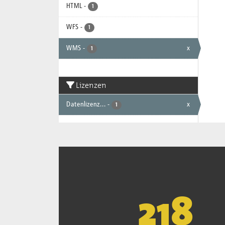
HTML
-
1
WFS
-
1
WMS
-
x
1
Lizenzen
Datenlizenz...
-
x
1
222