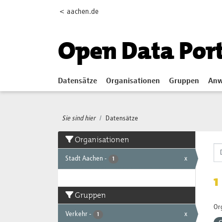
Skip to main content
< aachen.de
Open Data Por
Datensätze
Organisationen
Gruppen
Anw
Sie sind hier
Datensätze
Organisationen
Stadt Aachen
-
x
1
1
Gruppen
Or
Verkehr
-
x
1