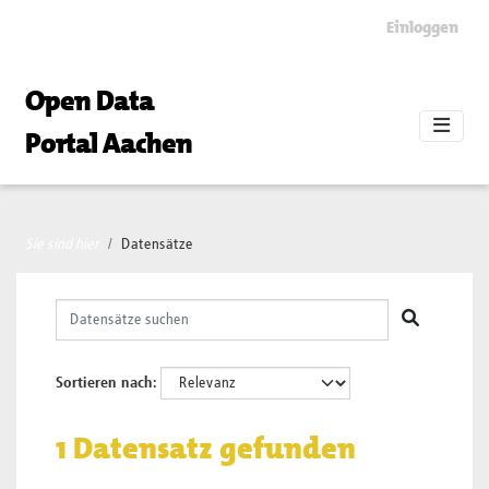
Skip to main content
Einloggen
Open Data
Portal Aachen
Sie sind hier
Datensätze
Sortieren nach
1 Datensatz gefunden