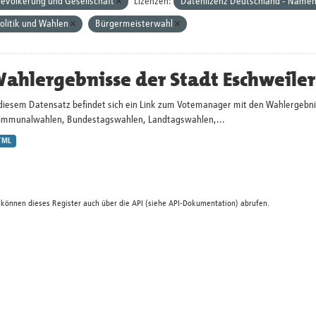
evölkerung und Gesellschaft
Lizenzen:
Datenlizenz Deutschland - Namen
olitik und Wahlen
Bürgermeisterwahl
ahlergebnisse der Stadt Eschweiler
 diesem Datensatz befindet sich ein Link zum Votemanager mit den Wahlergebni
ommunalwahlen, Bundestagswahlen, Landtagswahlen,...
TML
 können dieses Register auch über die
API
(siehe
API-Dokumentation
) abrufen.