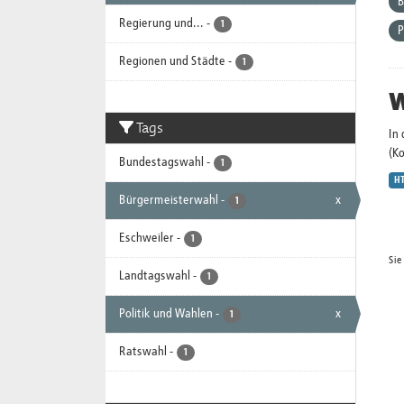
B
Regierung und...
-
1
P
Regionen und Städte
-
1
W
Tags
In
(K
Bundestagswahl
-
1
H
Bürgermeisterwahl
-
x
1
Eschweiler
-
1
Sie
Landtagswahl
-
1
Politik und Wahlen
-
x
1
Ratswahl
-
1