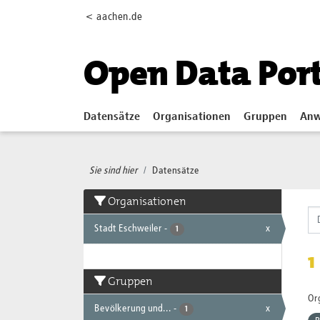
Skip to main content
< aachen.de
Open Data Por
Datensätze
Organisationen
Gruppen
Anw
Sie sind hier
Datensätze
Organisationen
Stadt Eschweiler
-
x
1
1
Gruppen
Or
Bevölkerung und...
-
x
1