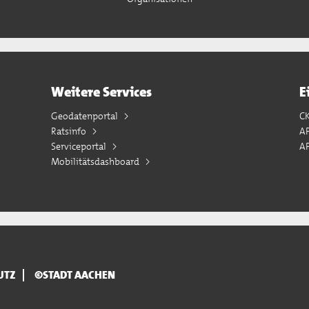
Weitere Services
E
Geodatenportal
C
Ratsinfo
A
Serviceportal
AP
Mobilitätsdashboard
UTZ
©STADT AACHEN