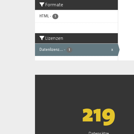
Formate
HTML
-
1
Lizenzen
Datenlizenz...
-
x
1
222
Datensätze