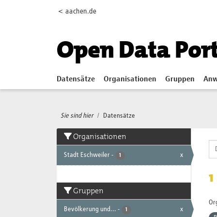
Skip to main content
< aachen.de
Open Data Por
Datensätze
Organisationen
Gruppen
Anw
Sie sind hier
Datensätze
Organisationen
Stadt Eschweiler
-
x
1
1
Gruppen
Or
Bevölkerung und...
-
x
1