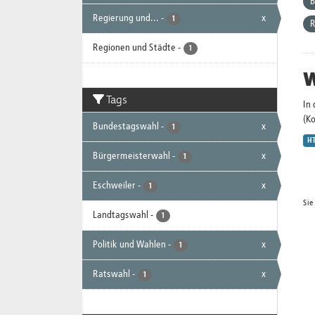
B
Regierung und...
-
x
1
R
Regionen und Städte
-
1
W
Tags
In
(K
Bundestagswahl
-
x
1
H
Bürgermeisterwahl
-
x
1
Eschweiler
-
x
1
Sie
Landtagswahl
-
1
Politik und Wahlen
-
x
1
Ratswahl
-
x
1