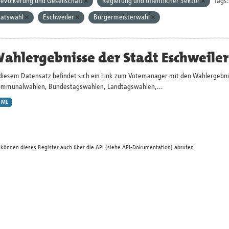
evölkerung und Gesellschaft
Regierung und öffentlicher Sektor
Tags:
atswahl
Eschweiler
Bürgermeisterwahl
ahlergebnisse der Stadt Eschweiler
 diesem Datensatz befindet sich ein Link zum Votemanager mit den Wahlergebni
ommunalwahlen, Bundestagswahlen, Landtagswahlen,...
TML
 können dieses Register auch über die
API
(siehe
API-Dokumentation
) abrufen.