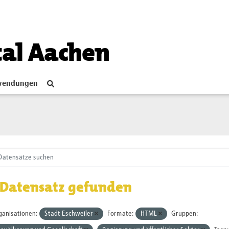
tal Aachen
endungen
 Datensatz gefunden
ganisationen:
Stadt Eschweiler
Formate:
HTML
Gruppen: