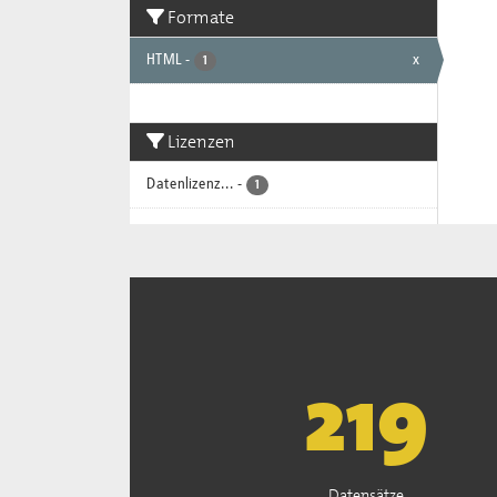
Formate
HTML
-
x
1
Lizenzen
Datenlizenz...
-
1
222
Datensätze