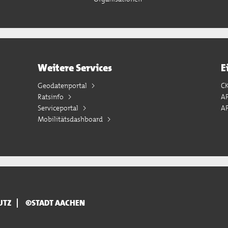
Weitere Services
E
Geodatenportal
C
Ratsinfo
A
Serviceportal
AP
Mobilitätsdashboard
UTZ
©STADT AACHEN