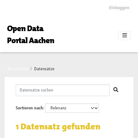
Skip to main content
Einloggen
Open Data
Portal Aachen
Sie sind hier
Datensätze
Sortieren nach
1 Datensatz gefunden