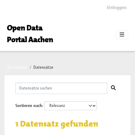
Skip to main content
Einloggen
Open Data
Portal Aachen
Sie sind hier
Datensätze
Sortieren nach
1 Datensatz gefunden