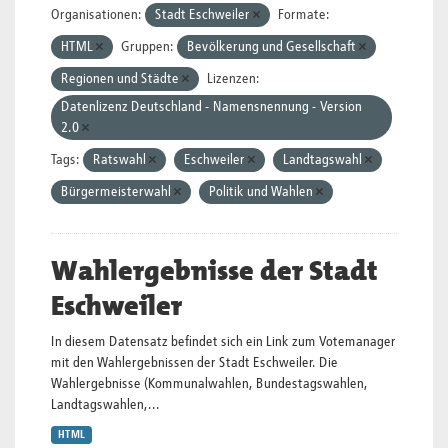
Organisationen:
Stadt Eschweiler
Formate:
HTML
Gruppen:
Bevölkerung und Gesellschaft
Regionen und Städte
Lizenzen:
Datenlizenz Deutschland - Namensnennung - Version
2.0
Tags:
Ratswahl
Eschweiler
Landtagswahl
Bürgermeisterwahl
Politik und Wahlen
Wahlergebnisse der Stadt
Eschweiler
In diesem Datensatz befindet sich ein Link zum Votemanager
mit den Wahlergebnissen der Stadt Eschweiler. Die
Wahlergebnisse (Kommunalwahlen, Bundestagswahlen,
Landtagswahlen,...
HTML