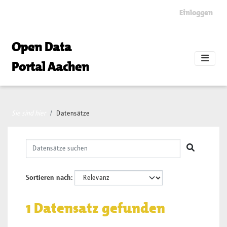
Skip to main content
Einloggen
Open Data
Portal Aachen
Sie sind hier
Datensätze
Sortieren nach
1 Datensatz gefunden