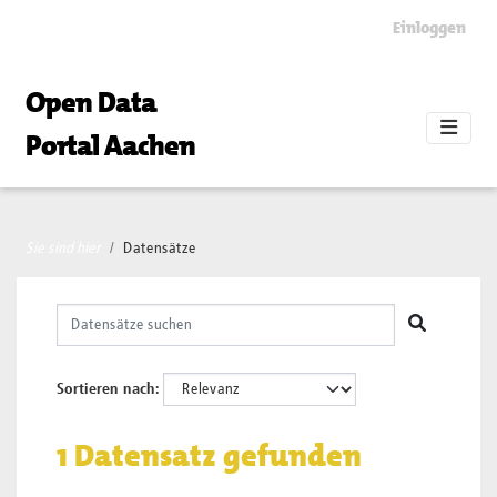
Skip to main content
Einloggen
Open Data
Portal Aachen
Sie sind hier
Datensätze
Sortieren nach
1 Datensatz gefunden