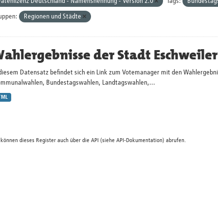
atenlizenz Deutschland - Namensnennung - Version 2.0
Tags:
Bundestag
uppen:
Regionen und Städte
ahlergebnisse der Stadt Eschweiler
 diesem Datensatz befindet sich ein Link zum Votemanager mit den Wahlergebni
ommunalwahlen, Bundestagswahlen, Landtagswahlen,...
TML
 können dieses Register auch über die
API
(siehe
API-Dokumentation
) abrufen.