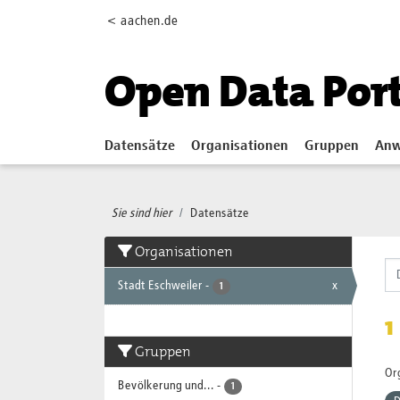
Skip to main content
< aachen.de
Open Data Por
Datensätze
Organisationen
Gruppen
Anw
Sie sind hier
Datensätze
Organisationen
Stadt Eschweiler
-
x
1
1
Gruppen
Or
Bevölkerung und...
-
1