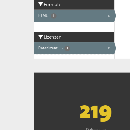
Formate
HTML
-
x
1
Lizenzen
Datenlizenz...
-
x
1
222
Datensätze