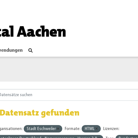
tal Aachen
endungen
 Datensatz gefunden
ganisationen:
Stadt Eschweiler
Formate:
HTML
Lizenzen: