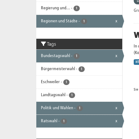
D
Regierung und...
-
1
Gr
Regionen und Städte
-
x
1
W
Tags
In
(K
Bundestagswahl
-
x
1
H
Bürgermeisterwahl
-
1
Eschweiler
-
1
Sie
Landtagswahl
-
1
Politik und Wahlen
-
x
1
Ratswahl
-
x
1