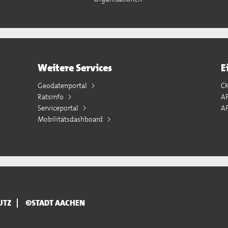
Weitere Services
E
Geodatenportal
C
Ratsinfo
A
Serviceportal
AP
Mobilitätsdashboard
UTZ
©STADT AACHEN