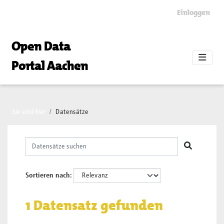
Skip to main content
Einloggen
Open Data
Portal Aachen
Sie sind hier
Datensätze
Sortieren nach
1 Datensatz gefunden