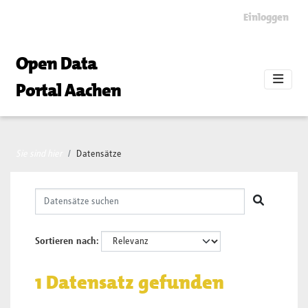
Skip to main content
Einloggen
Open Data
Portal Aachen
Sie sind hier
Datensätze
Sortieren nach
1 Datensatz gefunden