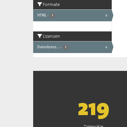
Formate
HTML
-
x
1
Lizenzen
Datenlizenz...
-
x
1
222
Datensätze