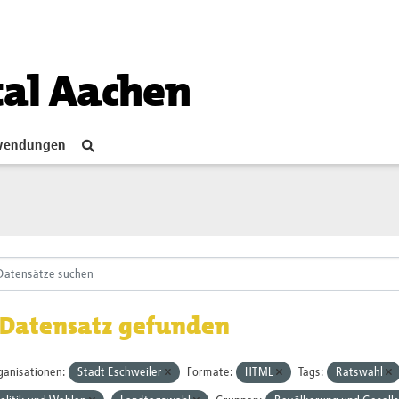
tal Aachen
endungen
 Datensatz gefunden
ganisationen:
Stadt Eschweiler
Formate:
HTML
Tags:
Ratswahl