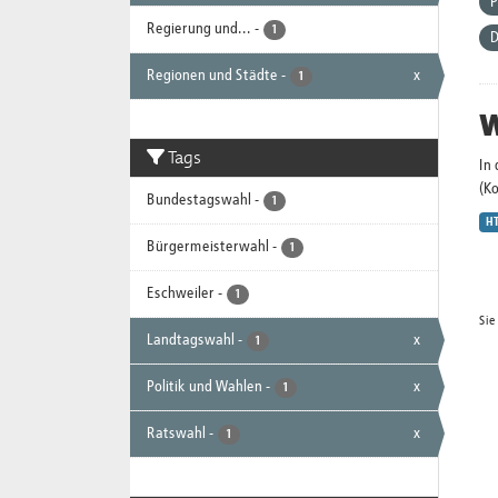
P
Regierung und...
-
1
D
Regionen und Städte
-
x
1
W
Tags
In
(K
Bundestagswahl
-
1
H
Bürgermeisterwahl
-
1
Eschweiler
-
1
Sie
Landtagswahl
-
x
1
Politik und Wahlen
-
x
1
Ratswahl
-
x
1