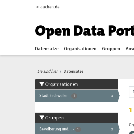
Skip to main content
< aachen.de
Open Data Por
Datensätze
Organisationen
Gruppen
Anw
Sie sind hier
Datensätze
Organisationen
Stadt Eschweiler
-
x
1
1
Gruppen
Or
Bevölkerung und...
-
x
1