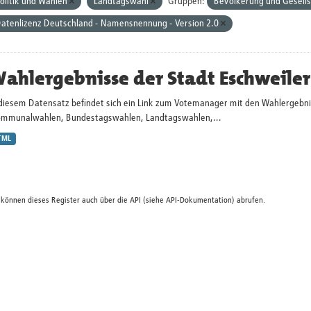
olitik und Wahlen
Landtagswahl
Gruppen:
Bevölkerung und Gesell
atenlizenz Deutschland - Namensnennung - Version 2.0
ahlergebnisse der Stadt Eschweiler
 diesem Datensatz befindet sich ein Link zum Votemanager mit den Wahlergebni
ommunalwahlen, Bundestagswahlen, Landtagswahlen,...
TML
 können dieses Register auch über die
API
(siehe
API-Dokumentation
) abrufen.