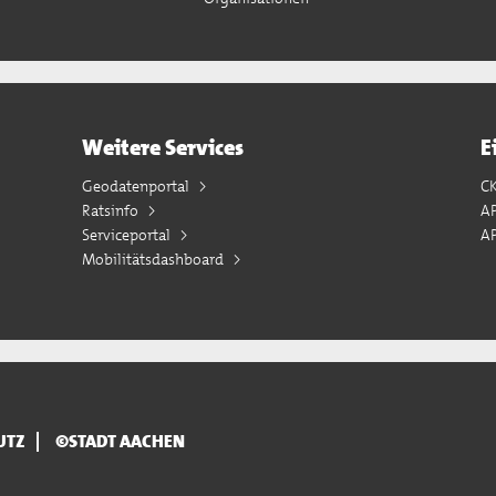
Weitere Services
E
Geodatenportal
C
Ratsinfo
A
Serviceportal
AP
Mobilitätsdashboard
UTZ
©STADT AACHEN