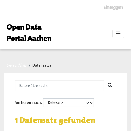
Skip to main content
Einloggen
Open Data
Portal Aachen
Sie sind hier
Datensätze
Sortieren nach
1 Datensatz gefunden