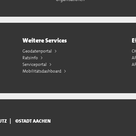
Weitere Services
E
Geodatenportal
C
Ratsinfo
A
Serviceportal
AP
Mobilitätsdashboard
UTZ
©STADT AACHEN