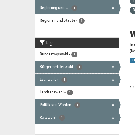
E
Regierung und...
-
x
1
B
Regionen und Städte
-
1
W
Tags
In
(K
Bundestagswahl
-
1
H
Bürgermeisterwahl
-
x
1
Eschweiler
-
x
1
Sie
Landtagswahl
-
1
Politik und Wahlen
-
x
1
Ratswahl
-
x
1