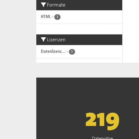
Formate
HTML
-
1
Lizenzen
Datenlizenz...
-
1
222
Datensätze