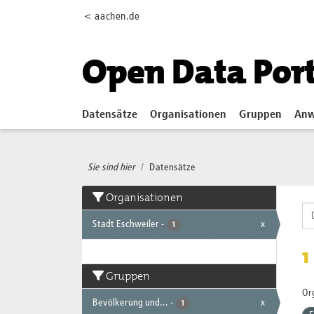
Skip to main content
< aachen.de
Open Data Por
Datensätze
Organisationen
Gruppen
Anw
Sie sind hier
Datensätze
Organisationen
Stadt Eschweiler
-
x
1
1
Gruppen
Or
Bevölkerung und...
-
x
1