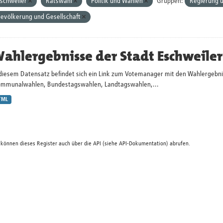
schweiler
Ratswahl
Politik und Wahlen
Gruppen:
Regierung u
evölkerung und Gesellschaft
ahlergebnisse der Stadt Eschweiler
 diesem Datensatz befindet sich ein Link zum Votemanager mit den Wahlergebni
ommunalwahlen, Bundestagswahlen, Landtagswahlen,...
TML
 können dieses Register auch über die
API
(siehe
API-Dokumentation
) abrufen.