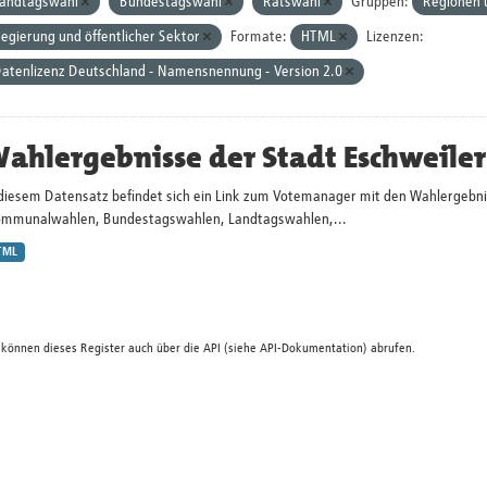
andtagswahl
Bundestagswahl
Ratswahl
Gruppen:
Regionen 
egierung und öffentlicher Sektor
Formate:
HTML
Lizenzen:
atenlizenz Deutschland - Namensnennung - Version 2.0
ahlergebnisse der Stadt Eschweiler
 diesem Datensatz befindet sich ein Link zum Votemanager mit den Wahlergebni
ommunalwahlen, Bundestagswahlen, Landtagswahlen,...
TML
 können dieses Register auch über die
API
(siehe
API-Dokumentation
) abrufen.