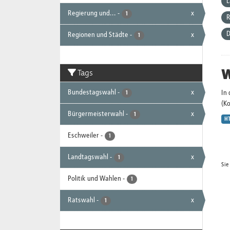
L
Regierung und...
-
x
1
R
D
Regionen und Städte
-
x
1
W
Tags
Bundestagswahl
-
x
In
1
(K
Bürgermeisterwahl
-
x
1
H
Eschweiler
-
1
Landtagswahl
-
x
1
Sie
Politik und Wahlen
-
1
Ratswahl
-
x
1