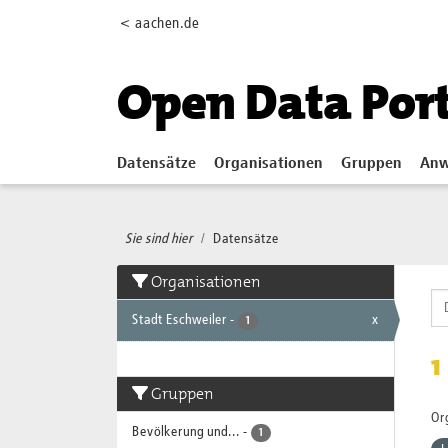
Skip to main content
< aachen.de
Open Data Por
Datensätze
Organisationen
Gruppen
Anw
Sie sind hier
Datensätze
Organisationen
Stadt Eschweiler
-
x
1
1
Gruppen
Or
Bevölkerung und...
-
1