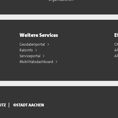
Weitere Services
E
Geodatenportal
C
Ratsinfo
A
Serviceportal
AP
Mobilitätsdashboard
UTZ
©STADT AACHEN