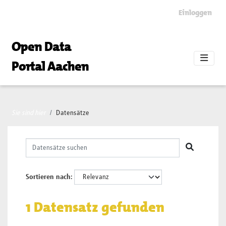
Skip to main content
Einloggen
Open Data
Portal Aachen
Sie sind hier
Datensätze
Sortieren nach
1 Datensatz gefunden