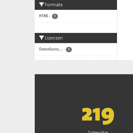
Formate
HTML
-
1
Lizenzen
Datenlizenz...
-
1
222
Datensätze