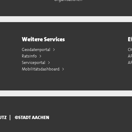
Weitere Services
E
Geodatenportal
C
Ratsinfo
A
Serviceportal
AP
Mobilitätsdashboard
UTZ
©STADT AACHEN