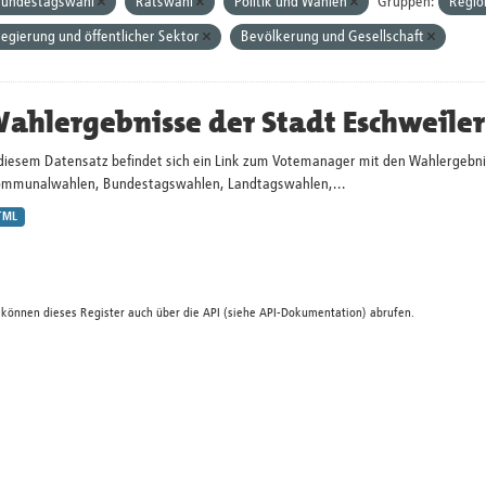
undestagswahl
Ratswahl
Politik und Wahlen
Gruppen:
Regio
egierung und öffentlicher Sektor
Bevölkerung und Gesellschaft
ahlergebnisse der Stadt Eschweiler
 diesem Datensatz befindet sich ein Link zum Votemanager mit den Wahlergebni
ommunalwahlen, Bundestagswahlen, Landtagswahlen,...
TML
 können dieses Register auch über die
API
(siehe
API-Dokumentation
) abrufen.