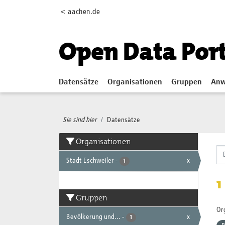
Skip to main content
< aachen.de
Open Data Por
Datensätze
Organisationen
Gruppen
Anw
Sie sind hier
Datensätze
Organisationen
Stadt Eschweiler
-
x
1
1
Gruppen
Or
Bevölkerung und...
-
x
1