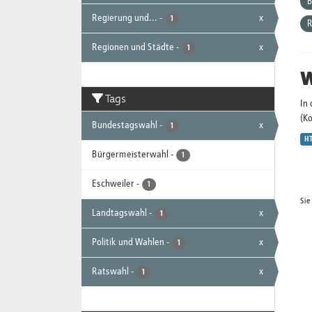
B
Regierung und...
-
x
1
R
Regionen und Städte
-
x
1
W
Tags
In
(K
Bundestagswahl
-
x
1
H
Bürgermeisterwahl
-
1
Eschweiler
-
1
Sie
Landtagswahl
-
x
1
Politik und Wahlen
-
x
1
Ratswahl
-
x
1