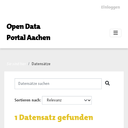
Skip to main content
Einloggen
Open Data
Portal Aachen
Sie sind hier
Datensätze
Sortieren nach
1 Datensatz gefunden