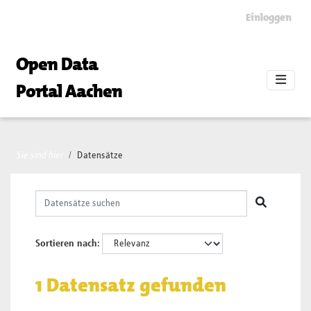
Skip to main content
Einloggen
Open Data
Portal Aachen
Sie sind hier
Datensätze
Sortieren nach
1 Datensatz gefunden