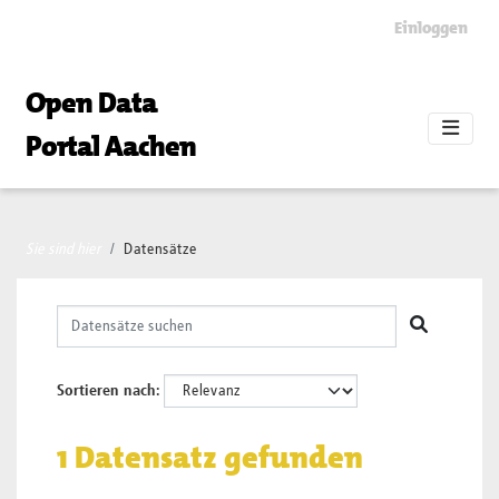
Skip to main content
Einloggen
Open Data
Portal Aachen
Sie sind hier
Datensätze
Sortieren nach
1 Datensatz gefunden