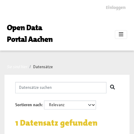
Skip to main content
Einloggen
Open Data
Portal Aachen
Sie sind hier
Datensätze
Sortieren nach
1 Datensatz gefunden