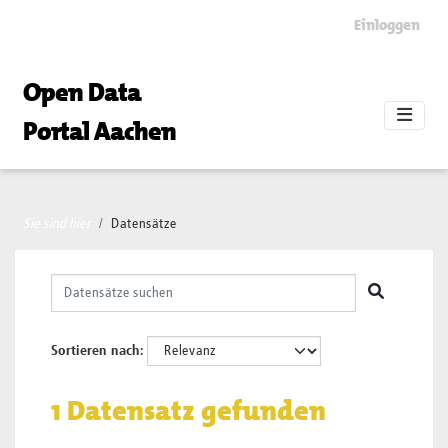
Skip to main content
Einloggen
Open Data
Portal Aachen
Sie sind hier
Datensätze
Sortieren nach
1 Datensatz gefunden