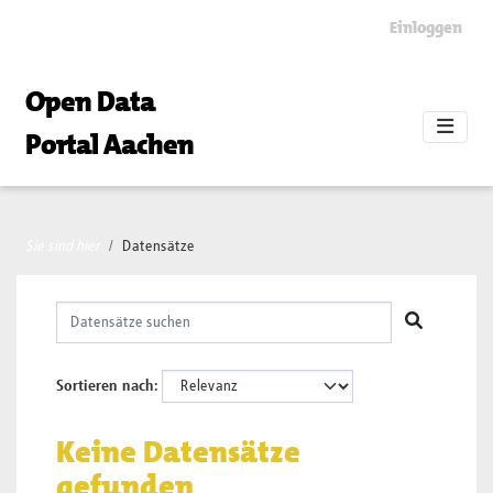
Skip to main content
Einloggen
Open Data
Portal Aachen
Sie sind hier
Datensätze
Sortieren nach
Keine Datensätze
gefunden