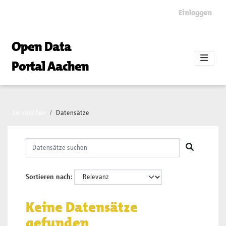
Skip to main content
Einloggen
Open Data
Portal Aachen
Sie sind hier
Datensätze
Sortieren nach
Keine Datensätze
gefunden