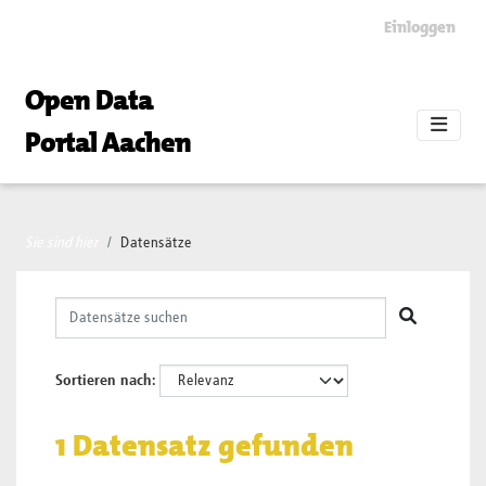
Skip to main content
Einloggen
Open Data
Portal Aachen
Sie sind hier
Datensätze
Sortieren nach
1 Datensatz gefunden