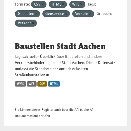
Formate:
CSV
HTML
WFS
Tags:
Geodaten
Geoservice
Verkehr
Gruppen:
Verkehr
Baustellen Stadt Aachen
Tagesaktueller Überblick über Baustellen und andere
Verkehrsbehinderungen der Stadt Aachen. Dieser Datensatz
umfasst die Standorte der amtlich erfassten
Straßenbaustellen in...
WMS
WFS
CSV
HTML
Sie können dieses Register auch über die
API
(siehe
API-
Dokumentation
) abrufen.