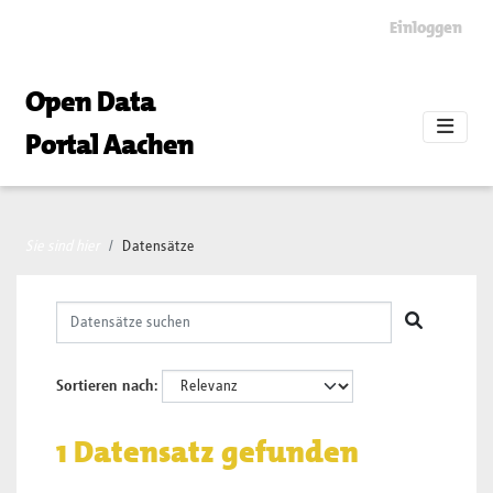
Skip to main content
Einloggen
Open Data
Portal Aachen
Sie sind hier
Datensätze
Sortieren nach
1 Datensatz gefunden