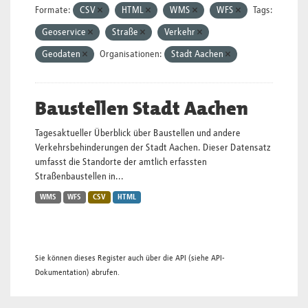
Formate:
CSV
HTML
WMS
WFS
Tags:
Geoservice
Straße
Verkehr
Geodaten
Organisationen:
Stadt Aachen
Baustellen Stadt Aachen
Tagesaktueller Überblick über Baustellen und andere
Verkehrsbehinderungen der Stadt Aachen. Dieser Datensatz
umfasst die Standorte der amtlich erfassten
Straßenbaustellen in...
WMS
WFS
CSV
HTML
Sie können dieses Register auch über die
API
(siehe
API-
Dokumentation
) abrufen.