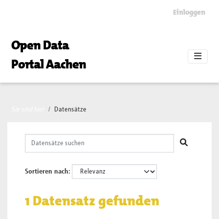
Skip to main content
Einloggen
Open Data
Portal Aachen
Sie sind hier
Datensätze
Sortieren nach
1 Datensatz gefunden