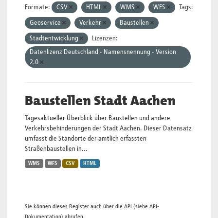
Formate:
CSV
HTML
WMS
WFS
Tags:
Geoservice
Verkehr
Baustellen
Stadtentwicklung
Lizenzen:
Datenlizenz Deutschland - Namensnennung - Version
2.0
Baustellen Stadt Aachen
Tagesaktueller Überblick über Baustellen und andere
Verkehrsbehinderungen der Stadt Aachen. Dieser Datensatz
umfasst die Standorte der amtlich erfassten
Straßenbaustellen in...
WMS
WFS
CSV
HTML
Sie können dieses Register auch über die
API
(siehe
API-
Dokumentation
) abrufen.