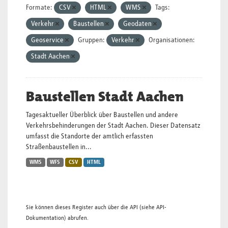
Formate:
CSV
HTML
WMS
Tags:
Verkehr
Baustellen
Geodaten
Geoservice
Gruppen:
Verkehr
Organisationen:
Stadt Aachen
Baustellen Stadt Aachen
Tagesaktueller Überblick über Baustellen und andere
Verkehrsbehinderungen der Stadt Aachen. Dieser Datensatz
umfasst die Standorte der amtlich erfassten
Straßenbaustellen in...
WMS
WFS
CSV
HTML
Sie können dieses Register auch über die
API
(siehe
API-
Dokumentation
) abrufen.