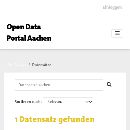
Skip to main content
Einloggen
Open Data
Portal Aachen
Sie sind hier
Datensätze
Sortieren nach
1 Datensatz gefunden