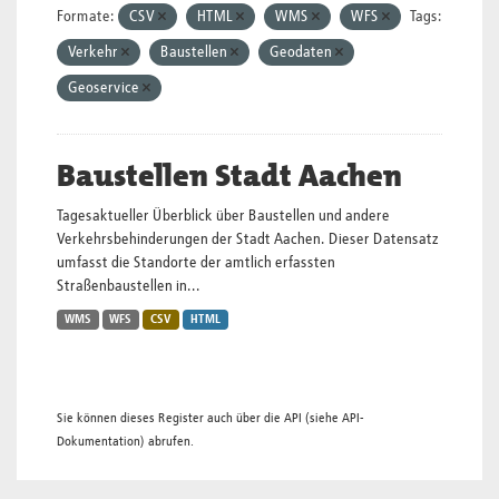
Formate:
CSV
HTML
WMS
WFS
Tags:
Verkehr
Baustellen
Geodaten
Geoservice
Baustellen Stadt Aachen
Tagesaktueller Überblick über Baustellen und andere
Verkehrsbehinderungen der Stadt Aachen. Dieser Datensatz
umfasst die Standorte der amtlich erfassten
Straßenbaustellen in...
WMS
WFS
CSV
HTML
Sie können dieses Register auch über die
API
(siehe
API-
Dokumentation
) abrufen.