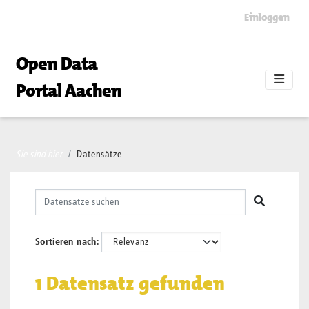
Skip to main content
Einloggen
Open Data
Portal Aachen
Sie sind hier
Datensätze
Sortieren nach
1 Datensatz gefunden