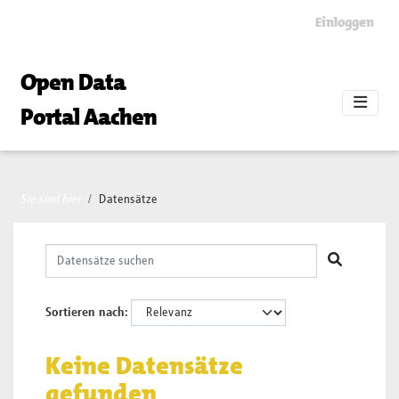
Skip to main content
Einloggen
Open Data
Portal Aachen
Sie sind hier
Datensätze
Sortieren nach
Keine Datensätze
gefunden