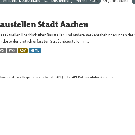
atenlizenz Deutschland - Namensnennung - Version 2.0
Organisationen:
austellen Stadt Aachen
gesaktueller Überblick über Baustellen und andere Verkehrsbehinderungen der 
ndorte der amtlich erfassten Straßenbaustellen in...
MS
WFS
CSV
HTML
 können dieses Register auch über die
API
(siehe
API-Dokumentation
) abrufen.