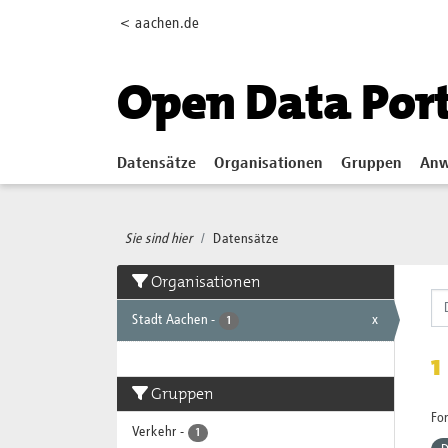
Skip to main content
< aachen.de
Open Data Por
Datensätze
Organisationen
Gruppen
Anw
Sie sind hier
Datensätze
Organisationen
Stadt Aachen
-
x
1
1
Gruppen
Fo
Verkehr
-
1