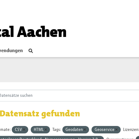
tal Aachen
endungen
 Datensatz gefunden
rmate:
CSV
HTML
Tags:
Geodaten
Geoservice
Lizenzen