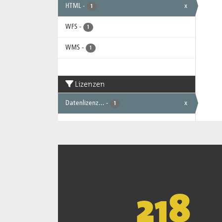
HTML
-
x
1
WFS
-
1
WMS
-
1
Lizenzen
Datenlizenz...
-
x
1
221