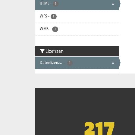
HTML
-
x
1
WFS
-
1
WMS
-
1
Lizenzen
Datenlizenz...
-
x
1
220