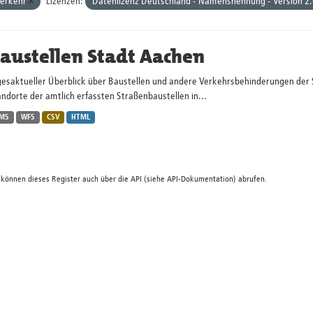
erkehr
Lizenzen:
Datenlizenz Deutschland - Namensnennung - Version 2
austellen Stadt Aachen
gesaktueller Überblick über Baustellen und andere Verkehrsbehinderungen der 
ndorte der amtlich erfassten Straßenbaustellen in...
MS
WFS
CSV
HTML
 können dieses Register auch über die
API
(siehe
API-Dokumentation
) abrufen.