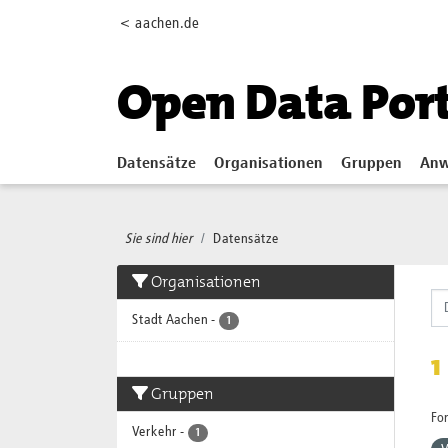
Skip to main content
< aachen.de
Open Data Por
Datensätze
Organisationen
Gruppen
Anw
Sie sind hier
Datensätze
Organisationen
Stadt Aachen
-
1
1
Gruppen
Fo
Verkehr
-
1