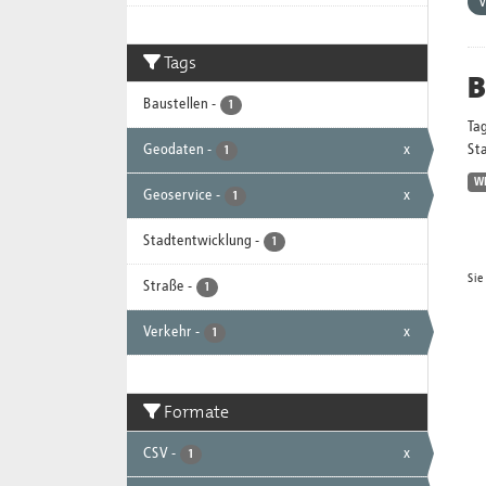
V
Tags
B
Baustellen
-
1
Ta
Geodaten
-
x
Sta
1
W
Geoservice
-
x
1
Stadtentwicklung
-
1
Sie
Straße
-
1
Verkehr
-
x
1
Formate
CSV
-
x
1