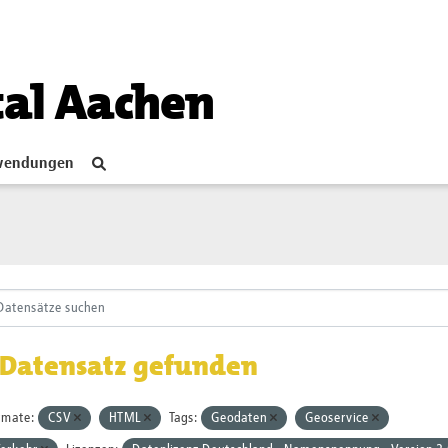
tal Aachen
endungen
 Datensatz gefunden
rmate:
CSV
HTML
Tags:
Geodaten
Geoservice