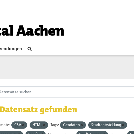
tal Aachen
endungen
 Datensatz gefunden
rmate:
CSV
HTML
Tags:
Geodaten
Stadtentwicklung