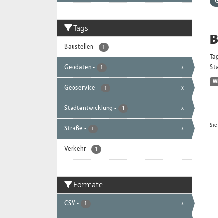
G
Tags
B
Baustellen
-
1
Ta
Geodaten
-
x
Sta
1
W
Geoservice
-
x
1
Stadtentwicklung
-
x
1
Sie
Straße
-
x
1
Verkehr
-
1
Formate
CSV
-
x
1