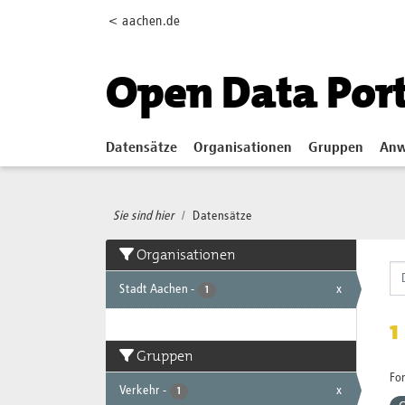
Skip to main content
< aachen.de
Open Data Por
Datensätze
Organisationen
Gruppen
Anw
Sie sind hier
Datensätze
Organisationen
Stadt Aachen
-
x
1
1
Gruppen
Fo
Verkehr
-
x
1