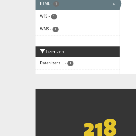
HTML
-
x
1
WFS
-
1
WMS
-
1
Lizenzen
Datenlizenz...
-
1
221