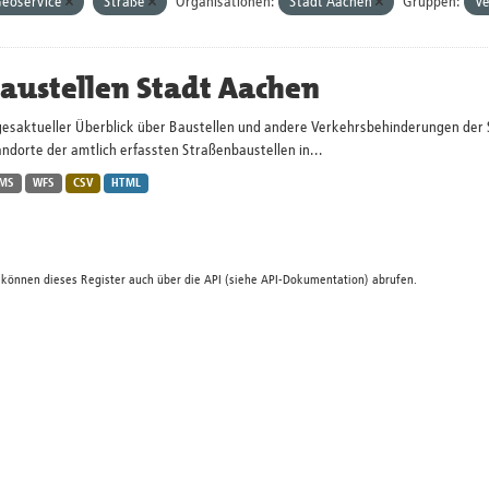
eoservice
Straße
Organisationen:
Stadt Aachen
Gruppen:
V
austellen Stadt Aachen
gesaktueller Überblick über Baustellen und andere Verkehrsbehinderungen der 
ndorte der amtlich erfassten Straßenbaustellen in...
MS
WFS
CSV
HTML
 können dieses Register auch über die
API
(siehe
API-Dokumentation
) abrufen.