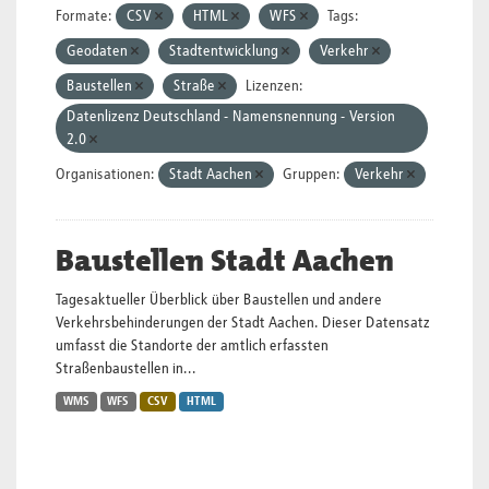
Formate:
CSV
HTML
WFS
Tags:
Geodaten
Stadtentwicklung
Verkehr
Baustellen
Straße
Lizenzen:
Datenlizenz Deutschland - Namensnennung - Version
2.0
Organisationen:
Stadt Aachen
Gruppen:
Verkehr
Baustellen Stadt Aachen
Tagesaktueller Überblick über Baustellen und andere
Verkehrsbehinderungen der Stadt Aachen. Dieser Datensatz
umfasst die Standorte der amtlich erfassten
Straßenbaustellen in...
WMS
WFS
CSV
HTML