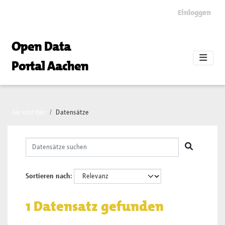
Skip to main content
Einloggen
Open Data
Portal Aachen
Sie sind hier
Datensätze
Sortieren nach
1 Datensatz gefunden