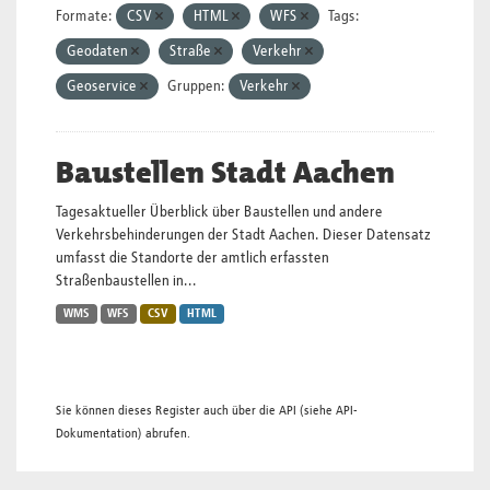
Formate:
CSV
HTML
WFS
Tags:
Geodaten
Straße
Verkehr
Geoservice
Gruppen:
Verkehr
Baustellen Stadt Aachen
Tagesaktueller Überblick über Baustellen und andere
Verkehrsbehinderungen der Stadt Aachen. Dieser Datensatz
umfasst die Standorte der amtlich erfassten
Straßenbaustellen in...
WMS
WFS
CSV
HTML
Sie können dieses Register auch über die
API
(siehe
API-
Dokumentation
) abrufen.