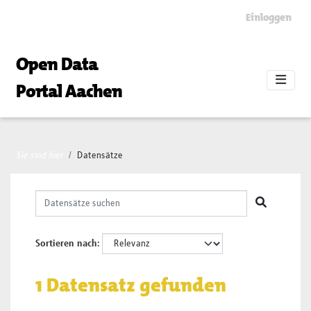
Skip to main content
Einloggen
Open Data
Portal Aachen
Sie sind hier
Datensätze
Sortieren nach
1 Datensatz gefunden