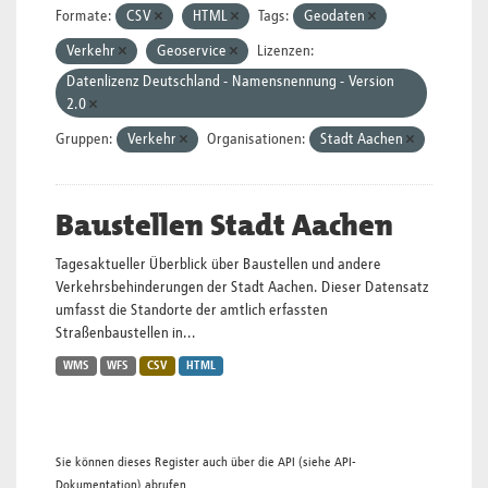
Formate:
CSV
HTML
Tags:
Geodaten
Verkehr
Geoservice
Lizenzen:
Datenlizenz Deutschland - Namensnennung - Version
2.0
Gruppen:
Verkehr
Organisationen:
Stadt Aachen
Baustellen Stadt Aachen
Tagesaktueller Überblick über Baustellen und andere
Verkehrsbehinderungen der Stadt Aachen. Dieser Datensatz
umfasst die Standorte der amtlich erfassten
Straßenbaustellen in...
WMS
WFS
CSV
HTML
Sie können dieses Register auch über die
API
(siehe
API-
Dokumentation
) abrufen.