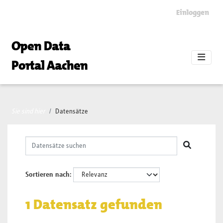
Skip to main content
Einloggen
Open Data
Portal Aachen
Sie sind hier
Datensätze
Sortieren nach
1 Datensatz gefunden