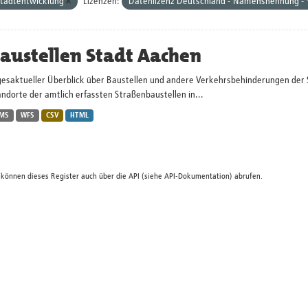
tadtentwicklung
Lizenzen:
Datenlizenz Deutschland - Namensnennung - 
austellen Stadt Aachen
gesaktueller Überblick über Baustellen und andere Verkehrsbehinderungen der 
ndorte der amtlich erfassten Straßenbaustellen in...
MS
WFS
CSV
HTML
 können dieses Register auch über die
API
(siehe
API-Dokumentation
) abrufen.