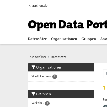
Skip to main content
< aachen.de
Open Data Por
Datensätze
Organisationen
Gruppen
Anw
Sie sind hier
Datensätze
Organisationen
Stadt Aachen
-
1
1
Gruppen
Fo
Verkehr
-
1