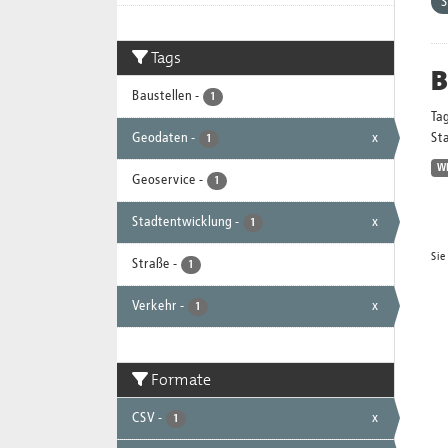
S
Tags
B
Baustellen
-
1
Ta
Geodaten
-
x
Sta
1
W
Geoservice
-
1
Stadtentwicklung
-
x
1
Sie
Straße
-
1
Verkehr
-
x
1
Formate
CSV
-
x
1