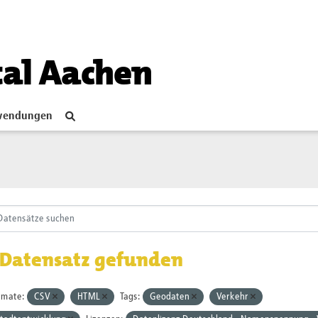
tal Aachen
endungen
 Datensatz gefunden
rmate:
CSV
HTML
Tags:
Geodaten
Verkehr