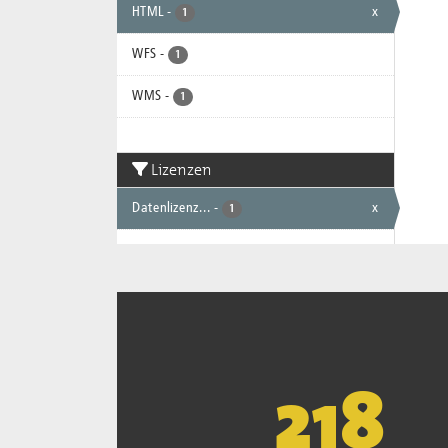
HTML
-
x
1
WFS
-
1
WMS
-
1
Lizenzen
Datenlizenz...
-
x
1
221